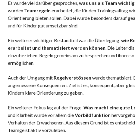
Es wurde viel darüber gesprochen,
was uns als Team wichtig 
Netzball Jugend
wurden
Teamregeln
erarbeitet, die für den Trainingsalltag wic
Netzball
Orientierung bieten sollen. Dabei wurde besonders darauf geach
und für Kinder gut umsetzbar sind.
Damenriege
Frauenriege 1
Ein weiterer wichtiger Bestandteil war die Überlegung,
wie R
Frauenriege 2
erarbeitet und thematisiert werden können
. Die Leiter di
einzubeziehen, Regeln gemeinsam zu besprechen und ihnen so
Seniorinnen
ermöglichen.
Auch der Umgang mit
Regelverstössen
wurde thematisiert. D
angemessene Konsequenzen. Ziel ist es, konsequent, aber glei
Kindern klare Orientierung zu geben.
Ein weiterer Fokus lag auf der Frage:
Was macht eine gute L
und Klarheit wurde vor allem die
Vorbildfunktion
hervorgehob
Verhalten der Erwachsenen. Aus diesem Grund ist es entscheid
Teamgeist aktiv vorzuleben.