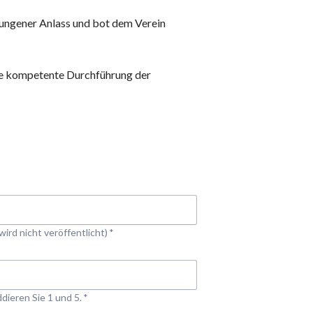
lungener Anlass und bot dem Verein
ie kompetente Durchführung der
feld
(wird nicht veröffentlicht)
*
ddieren Sie 1 und 5.
*