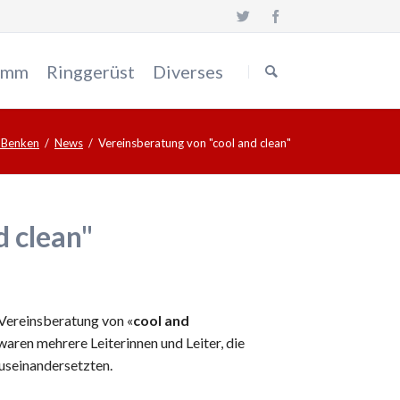
Navigation
überspringen
amm
Ringgerüst
Diverses
 Benken
News
Vereinsberatung von "cool and clean"
d clean"
Vereinsberatung von «
cool and
waren mehrere Leiterinnen und Leiter, die
useinandersetzten.
erson