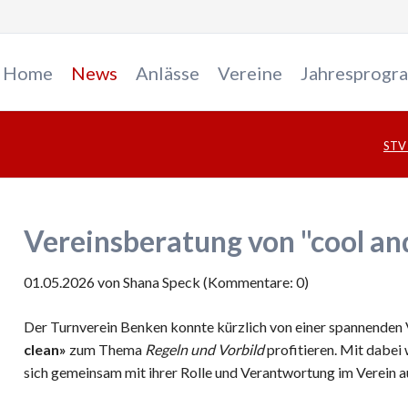
Home
News
Anlässe
Vereine
Jahresprogr
STV
Geräteturnen
Jugendriege
Jugendsektion
Vereinsberatung von "cool an
01.05.2026
von Shana Speck (Kommentare: 0)
Mutter-Kind Turnen
Kinderturnen
Der Turnverein Benken konnte kürzlich von einer spannenden 
clean»
zum Thema
Regeln und Vorbild
profitieren. Mit dabei 
Mädchenriege
sich gemeinsam mit ihrer Rolle und Verantwortung im Verein a
Mädchenriege sucht Leitp